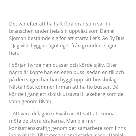
Det var efter att ha haft föräldrar som varit i
branschen under hela sin uppväxt som Daniel
Sjöman bestämde sig för att starta Let’s Go By Bus.
– Jag ville bygga något eget från grunden, säger
han.
I början hyrde han bussar och körde själv. Efter
några år köpte han en egen buss, sedan en till och
på den vägen har han byggt upp sitt bussbolag.
Nästa höst kommer firman att ha tio bussar. Då
kör de i gång ett skolskjutsavtal i Lekeberg som de
vann genom Bivab.
– Att vara delägare i Bivab är ett sätt att kunna
möta de stora drakarna. Man blir mer
konkurrenskraftig genom det samarbete som finns
inom Bivab. Tillsammans är vi starka, säger Daniel