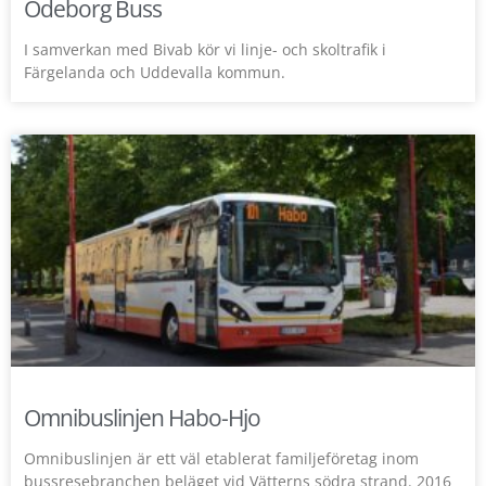
Ödeborg Buss
I samverkan med Bivab kör vi linje- och skoltrafik i
Färgelanda och Uddevalla kommun.
Omnibuslinjen Habo-Hjo
Omnibuslinjen är ett väl etablerat familjeföretag inom
bussresebranchen beläget vid Vätterns södra strand. 2016