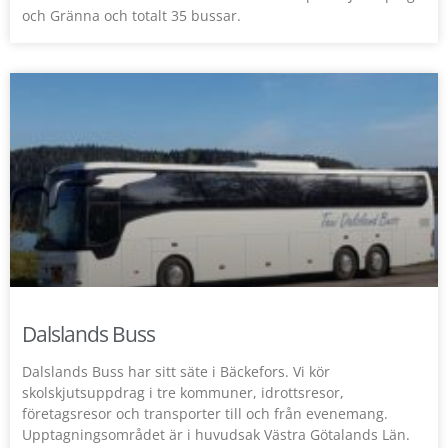
och Gränna och totalt 35 bussar.
Dalslands Buss
Dalslands Buss har sitt säte i Bäckefors. Vi kör
skolskjutsuppdrag i tre kommuner, idrottsresor,
företagsresor och transporter till och från evenemang.
Upptagningsområdet är i huvudsak Västra Götalands Län.