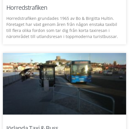
Horredstrafiken
Horredstrafiken grundades 1965 av Bo & Birgitta Hultin.
Företaget har växt genom åren från någon enstaka taxibil
till flera olika fordon som tar dig från korta taxiresan i
närområdet till utlandsresan i toppmoderna turistbussar.
Jörlanda Taxi & Buss