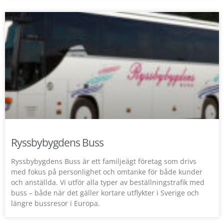
Ryssbybygdens Buss
Ryssbybygdens Buss är ett familjeägt företag som drivs
med fokus på personlighet och omtanke för både kunder
och anställda. Vi utför alla typer av beställningstrafik med
buss – både när det gäller kortare utflykter i Sverige och
längre bussresor i Europa.