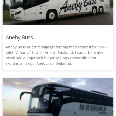
Aneby Buss
Aneby Buss är ett familjeägt företag med rötter från 1940-
talet. Vi har vårt säte i Aneby, Småland. I samarbete med
Bivab kör vi linjetrafik för Jönköpings Länstrafik samt
skolskjuts i Eksjö, Aneby och Vetlanda.