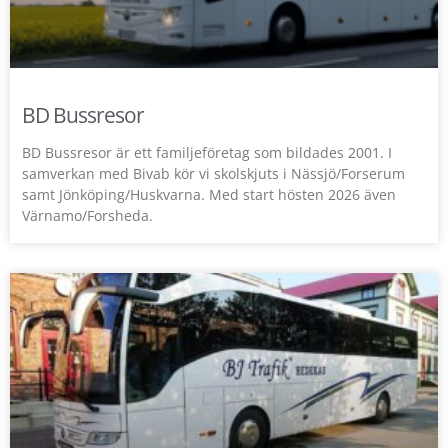
BD Bussresor
BD Bussresor är ett familjeföretag som bildades 2001. I
samverkan med Bivab kör vi skolskjuts i Nässjö/Forserum
samt Jönköping/Huskvarna. Med start hösten 2026 även
Värnamo/Forsheda.