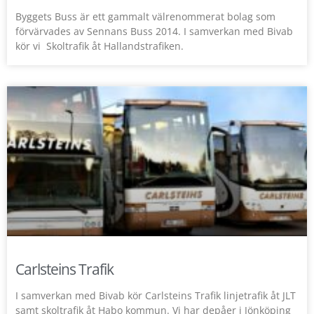
Byggets Buss är ett gammalt välrenommerat bolag som
förvärvades av Sennans Buss 2014. I samverkan med Bivab
kör vi Skoltrafik åt Hallandstrafiken.
Carlsteins Trafik
I samverkan med Bivab kör Carlsteins Trafik linjetrafik åt JLT
samt skoltrafik åt Habo kommun. Vi har depåer i Jönköping