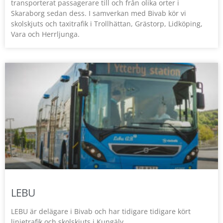
transporterat passagerare till och från olika orter i
Skaraborg sedan dess. I samverkan med Bivab kör vi
skolskjuts och taxitrafik i Trollhättan, Grästorp, Lidköping,
Vara och Herrljunga.
LEBU
LEBU är delägare i Bivab och har tidigare tidigare kört
linjetrafik och skolskjuts i Kungälv.