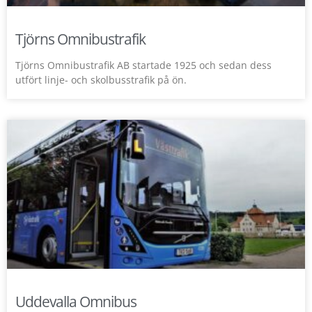
Tjörns Omnibustrafik
Tjörns Omnibustrafik AB startade 1925 och sedan dess
utfört linje- och skolbusstrafik på ön.
Uddevalla Omnibus